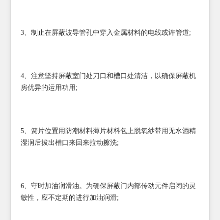
3、制止在屏蔽波导管孔中穿入金属材料的电线或许管道;
4、注意坚持屏蔽室门处刀口和槽口处清洁，以确保屏蔽机
房优异的运用功用;
5、簧片位置用防潮材料薄片材料包上脱氧纱带用无水酒精
湿润后拔出槽口来回来拉动擦洗;
6、守时加油润滑油。为确保屏蔽门内部传动元件启闭的灵
敏性，应不定期的进行加油润滑;