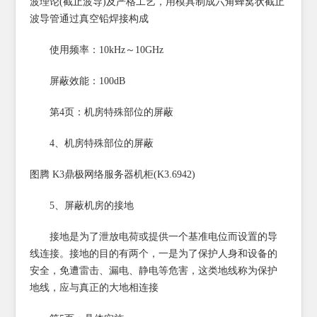
波理论(截止波导)及严格工艺，用模具制成六角蜂窝状截止
波导管通过真空铅焊接构成
使用频率：10kHz～10GHz
屏蔽效能：100dB
第4页：机房特殊部位的屏蔽
4、机房特殊部位的屏蔽
图腾 K3鼎极网络服务器机柜(K3.6942)
5、屏蔽机房的接地
接地是为了泄放电荷或提供一个基准电位而设置的导
线连接。接地的目的有两个，一是为了保护人身和设备的
安全，免遭雷击、漏电、静电等危害，这类地线称为保护
地线，应与真正的大地相连接